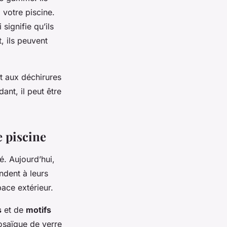
à votre piscine.
signifie qu’ils
, ils peuvent
ant aux déchirures
ant, il peut être
e piscine
é. Aujourd’hui,
dent à leurs
ace extérieur.
s
et de
motifs
osaïque de verre