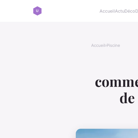
Accueil
Actu
Déco
D
Accueil
›
Piscine
commen
de