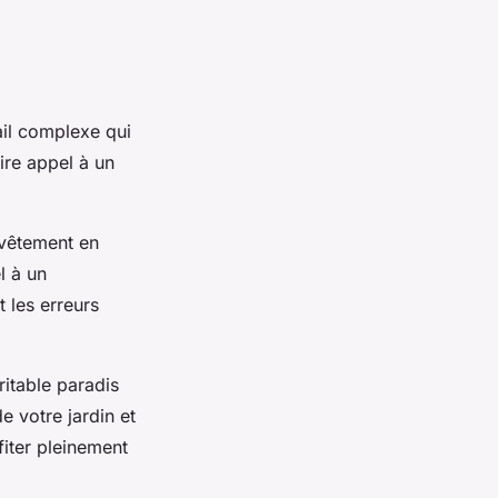
vail complexe qui
ire appel à un
evêtement en
l à un
 les erreurs
ritable paradis
e votre jardin et
fiter pleinement