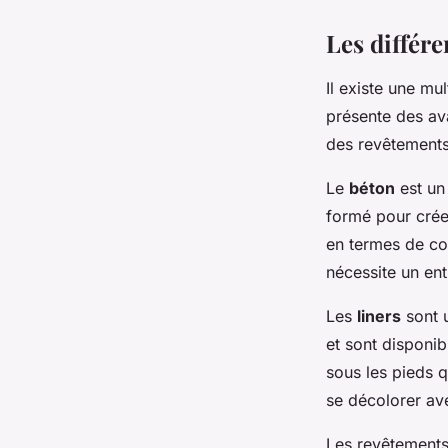
Les différe
Il existe une mu
présente des av
des revêtements
Le
béton
est un 
formé pour créer
en termes de co
nécessite un ent
Les
liners
sont u
et sont disponib
sous les pieds q
se décolorer av
Les revêtement