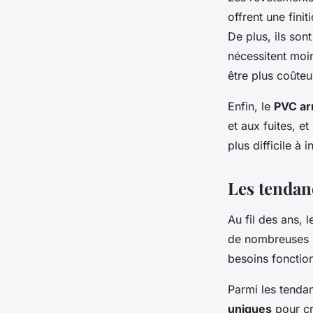
offrent une finit
De plus, ils son
nécessitent moi
être plus coûteux
Enfin, le
PVC a
et aux fuites, e
plus difficile à 
Les tendan
Au fil des ans, 
de nombreuses p
besoins fonction
Parmi les tendan
uniques
pour cr