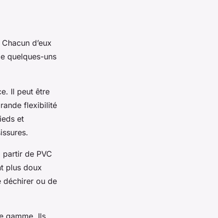
. Chacun d’eux
de quelques-uns
e. Il peut être
rande flexibilité
ieds et
issures.
à partir de PVC
nt plus doux
e déchirer ou de
e gamme. Ils