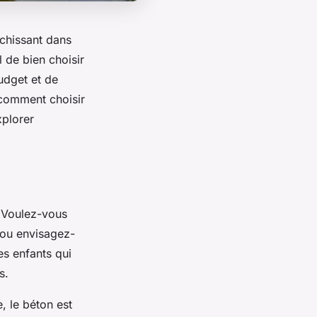
îchissant dans
l de bien choisir
udget et de
 comment choisir
xplorer
. Voulez-vous
 ou envisagez-
es enfants qui
s.
, le béton est