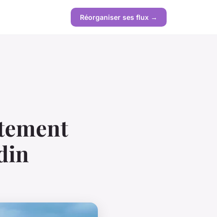
Réorganiser ses flux →
êtement
din