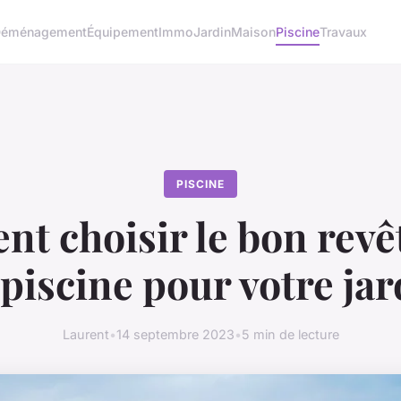
éménagement
Équipement
Immo
Jardin
Maison
Piscine
Travaux
PISCINE
t choisir le bon rev
 piscine pour votre jar
Laurent
•
14 septembre 2023
•
5 min de lecture