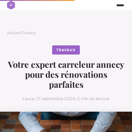
Accueil
›
Travaux
TRAVAUX
Votre expert carreleur annecy
pour des rénovations
parfaites
Laura
•
17 septembre 2024
•
2 min de lecture