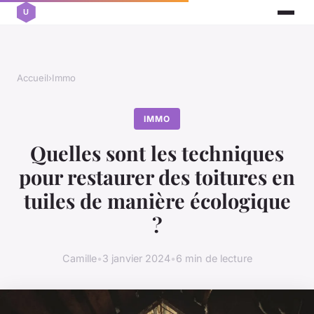
Accueil
›
Immo
IMMO
Quelles sont les techniques
pour restaurer des toitures en
tuiles de manière écologique
?
Camille
•
3 janvier 2024
•
6 min de lecture