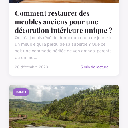
Comment restaurer des
meubles anciens pour une
décoration intérieure unique ?
Qui n'a jamais rêvé de donner un coup de jeune à
un meuble qui a perdu de sa superbe ? Que ce
soit une commode héritée de vos grands-parents
ou un fau...
28 décembre 2023
5 min de lecture →
IMMO