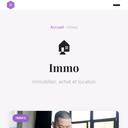
Accueil
› Immo
🏠
Immo
Immobilier, achat et location
IMMO