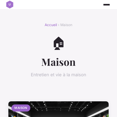
Accueil
› Maison
🏠
Maison
Entretien et vie à la maison
MAISON