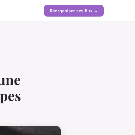
Réorganiser ses flux →
'une
apes