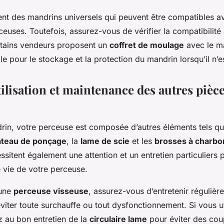
ment des mandrins universels qui peuvent être compatibles a
uses. Toutefois, assurez-vous de vérifier la compatibilité 
rtains vendeurs proposent un
coffret de moulage
avec le ma
ile pour le stockage et la protection du mandrin lorsqu’il n’es
tilisation et maintenance des autres pièc
rin, votre perceuse est composée d’autres éléments tels q
ateau de ponçage
, la
lame de scie
et les
brosses à charbo
sitent également une attention et un entretien particuliers 
 vie de votre perceuse.
 une
perceuse visseuse
, assurez-vous d’entretenir réguliè
iter toute surchauffe ou tout dysfonctionnement. Si vous ut
ez au bon entretien de la
circulaire lame
pour éviter des coup