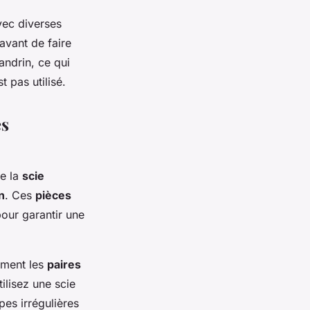
vec diverses
avant de faire
ndrin, ce qui
t pas utilisé.
es
ue la
scie
n
. Ces
pièces
pour garantir une
rement les
paires
ilisez une scie
es irrégulières