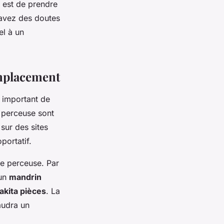
t est de prendre
 avez des doutes
el à un
emplacement
st important de
 perceuse sont
sur des sites
portatif.
e perceuse. Par
 un
mandrin
akita pièces
. La
audra un