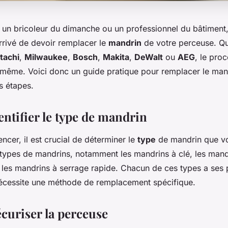
un bricoleur du dimanche ou un professionnel du bâtiment, 
rrivé de devoir remplacer le
mandrin
de votre perceuse. Qu
tachi
,
Milwaukee
,
Bosch
,
Makita
,
DeWalt
ou
AEG
, le pro
 même. Voici donc un guide pratique pour remplacer le man
s étapes.
dentifier le type de mandrin
cer, il est crucial de déterminer le
type
de mandrin que vous
s types de mandrins, notamment les mandrins à clé, les mand
 les mandrins à serrage rapide. Chacun de ces types a ses
 nécessite une méthode de remplacement spécifique.
écuriser la perceuse