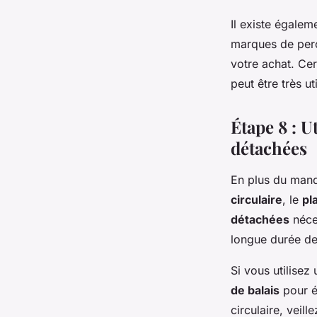
Il existe égale
marques de perce
votre achat. Ce
peut être très ut
Étape 8 : U
détachées
En plus du mand
circulaire
, le
pl
détachées
néces
longue durée de
Si vous utilisez
de balais
pour év
circulaire, veill