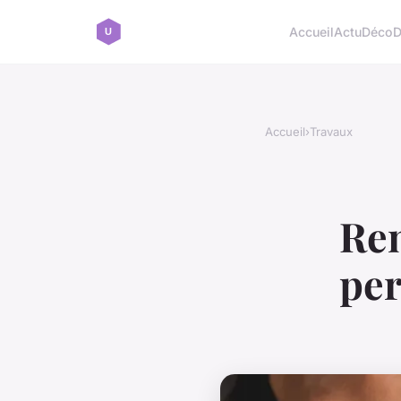
Accueil
Actu
Déco
D
Accueil
›
Travaux
Rem
per