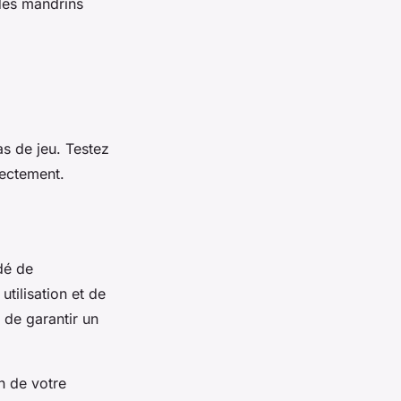
des mandrins
as de jeu. Testez
rectement.
dé de
tilisation et de
 de garantir un
n de votre