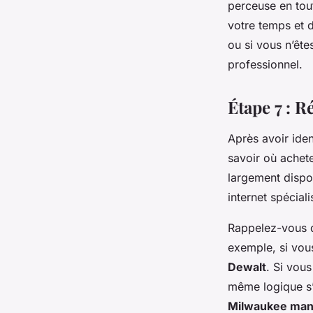
perceuse en tout
votre temps et 
ou si vous n’ête
professionnel.
Étape 7 : 
Après avoir iden
savoir où achet
largement dispon
internet spécial
Rappelez-vous q
exemple, si vo
Dewalt
. Si vou
même logique s’
Milwaukee man