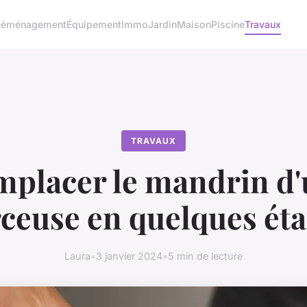
éménagement
Équipement
Immo
Jardin
Maison
Piscine
Travaux
TRAVAUX
placer le mandrin d
ceuse en quelques ét
Laura
•
3 janvier 2024
•
5 min de lecture