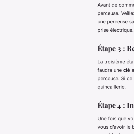
Avant de commen
perceuse. Veille
une perceuse sans
prise électrique
Étape 3 : R
La troisième éta
faudra une
clé
a
perceuse. Si ce
quincaillerie.
Étape 4 : I
Une fois que vou
vous d’avoir le