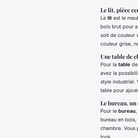
Le lit, pièce c
Le
lit
est le meub
bois brut pour ac
soit de couleur 
couleur grise, n
Une table de c
Pour la
table
de 
avez la possibil
style industriel
table pour ajout
Le bureau, un 
Pour le
bureau
,
bureau en bois, 
chambre. Vous p
look.