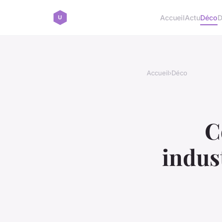
Accueil
Actu
Déco
D
Accueil
›
Déco
C
indus