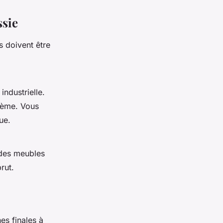
ssie
s doivent être
industrielle.
thème. Vous
ue.
 des meubles
rut.
es finales à