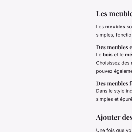
Les meubles
Les
meubles
son
simples, fonctio
Des meubles e
Le
bois
et le
mé
Choisissez des 
pouvez égalemen
Des meubles f
Dans le style ind
simples et épur
Ajouter des
Une fois que vou