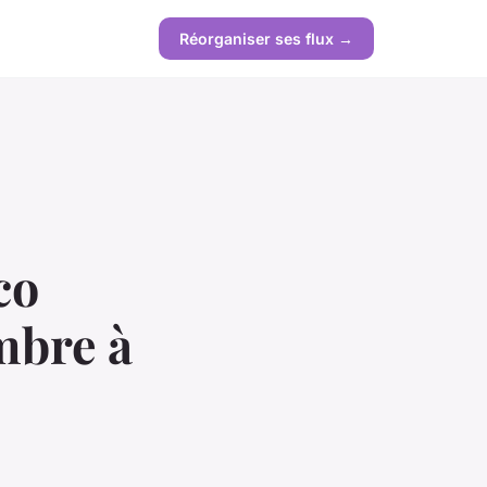
Réorganiser ses flux →
co
mbre à