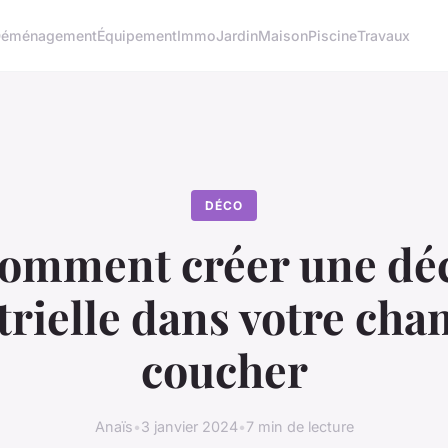
éménagement
Équipement
Immo
Jardin
Maison
Piscine
Travaux
DÉCO
omment créer une dé
trielle dans votre cha
coucher
Anaïs
•
3 janvier 2024
•
7 min de lecture