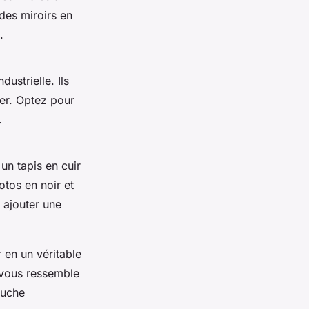
des miroirs en
.
ustrielle. Ils
her. Optez pour
.
un tapis en cuir
tos en noir et
 ajouter une
 en un véritable
i vous ressemble
ouche