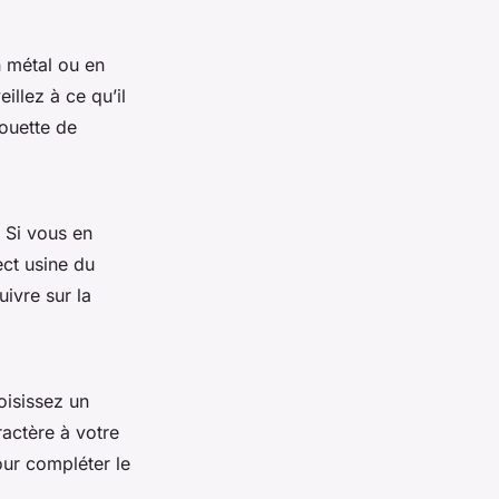
n métal ou en
eillez à ce qu’il
couette de
 Si vous en
ect usine du
ivre sur la
oisissez un
ractère à votre
ur compléter le