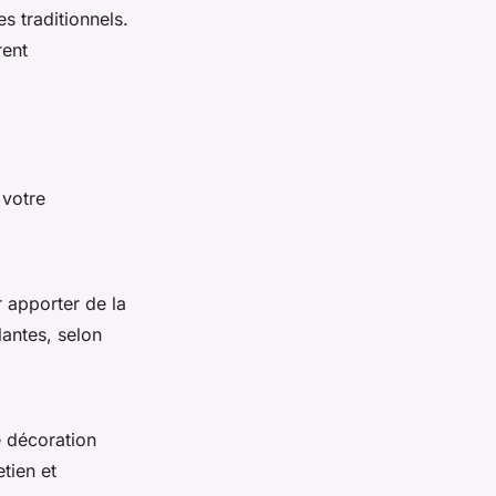
s traditionnels.
rent
 votre
r apporter de la
lantes, selon
e décoration
tien et