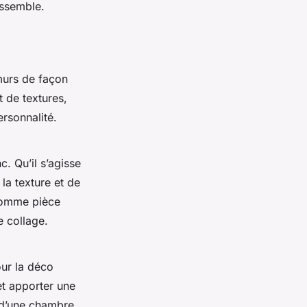
essemble.
 murs de façon
t de textures,
ersonnalité.
. Qu’il s’agisse
la texture et de
 comme pièce
e collage.
our la déco
et apporter une
n d’une chambre