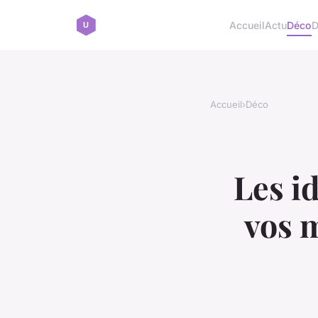
Accueil
Actu
Déco
D
Accueil
›
Déco
Les i
vos 