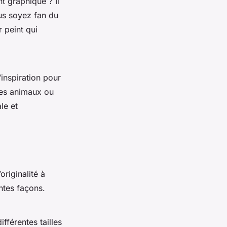
t graphique ? Il
ous soyez fan du
 peint qui
’inspiration pour
des animaux ou
le et
riginalité à
entes façons.
férentes tailles