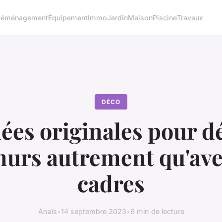
éménagement
Équipement
Immo
Jardin
Maison
Piscine
Travaux
DÉCO
dées originales pour d
murs autrement qu'ave
cadres
Anaïs
•
14 septembre 2023
•
6 min de lecture