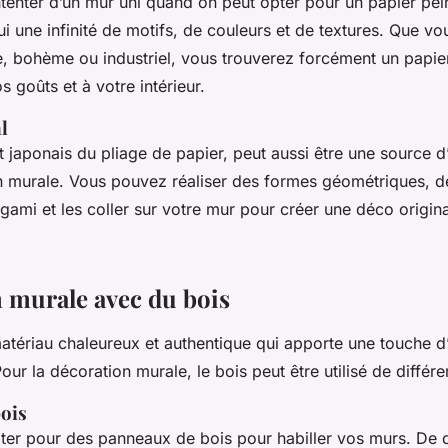
tenter d’un mur uni quand on peut opter pour un papier pein
ui une infinité de motifs, de couleurs et de textures. Que v
e, bohème ou industriel, vous trouverez forcément un papier
 goûts et à votre intérieur.
l
rt japonais du pliage de papier, peut aussi être une source d
n murale. Vous pouvez réaliser des formes géométriques, 
igami et les coller sur votre mur pour créer une déco origina
 murale avec du bois
atériau chaleureux et authentique qui apporte une touche d’o
Pour la décoration murale, le bois peut être utilisé de différ
ois
er pour des panneaux de bois pour habiller vos murs. De dif