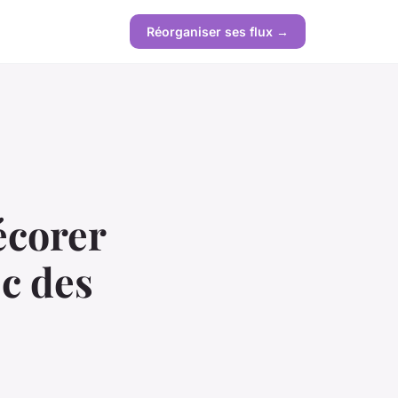
Réorganiser ses flux →
écorer
c des