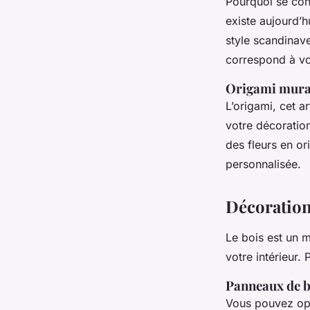
Pourquoi se con
existe aujourd’h
style scandinav
correspond à vos
Origami mura
L’origami, cet a
votre décoratio
des fleurs en or
personnalisée.
Décoration
Le bois est un m
votre intérieur. 
Panneaux de b
Vous pouvez opt