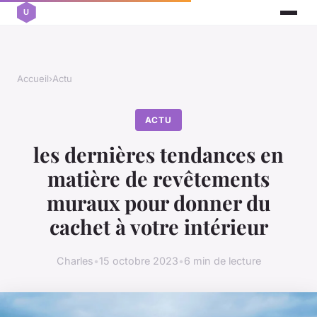
Accueil
›
Actu
ACTU
les dernières tendances en
matière de revêtements
muraux pour donner du
cachet à votre intérieur
Charles
•
15 octobre 2023
•
6 min de lecture