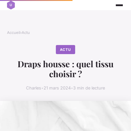
Accueil
›
Actu
ACTU
Draps housse : quel tissu
choisir ?
Charles
•
21 mars 2024
•
3 min de lecture