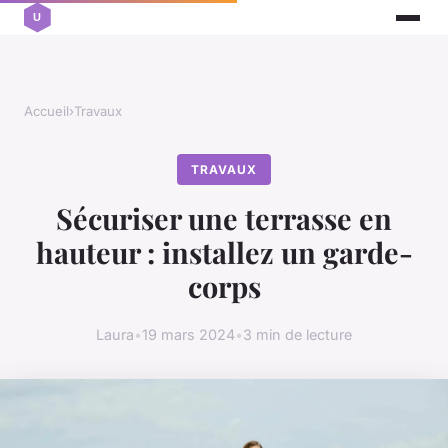
Accueil
›
Travaux
TRAVAUX
Sécuriser une terrasse en
hauteur : installez un garde-
corps
Laura
•
19 mars 2024
•
3 min de lecture