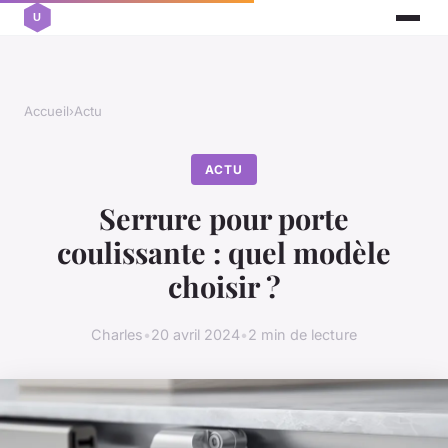
Accueil
›
Actu
ACTU
Serrure pour porte
coulissante : quel modèle
choisir ?
Charles
•
20 avril 2024
•
2 min de lecture