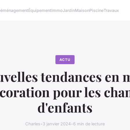
éménagement
Équipement
Immo
Jardin
Maison
Piscine
Travaux
ACTU
uvelles tendances en 
coration pour les ch
d'enfants
Charles
•
3 janvier 2024
•
6 min de lecture