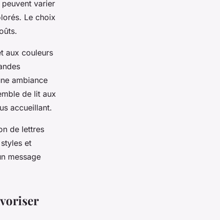
 peuvent varier
lorés. Le choix
oûts.
et aux couleurs
landes
 une ambiance
emble de lit aux
us accueillant.
on de lettres
styles et
u un message
voriser