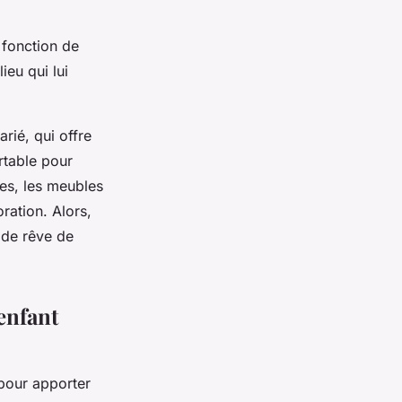
 fonction de
ieu qui lui
rié, qui offre
rtable pour
ces, les meubles
ration. Alors,
e de rêve de
enfant
pour apporter