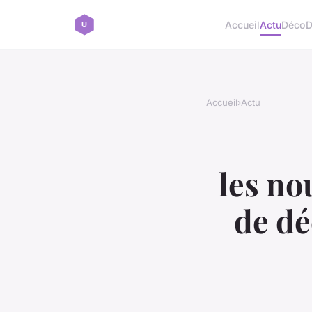
Accueil
Actu
Déco
D
Accueil
›
Actu
les no
de dé