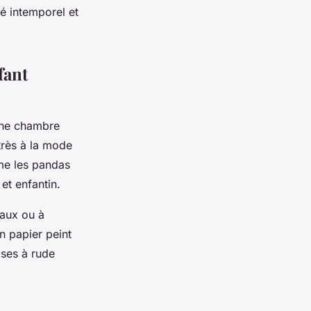
té intemporel et
fant
une chambre
très à la mode
me les pandas
et enfantin.
raux ou à
n papier peint
ises à rude